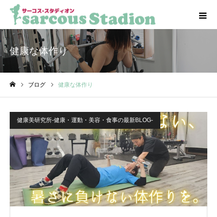
健康な体作り
ブログ
健康な体作り
ホーム
健康美研究所-健康・運動・美容・食事の最新BLOG-