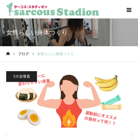
女性らしい身体つくり
ブログ
女性らしい身体つくり
ホーム
3大栄養素