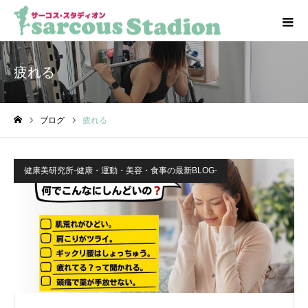
疲れる
ブログ
疲れる
ホーム
健康美研究所-健康・運動・美容・食事の最新BLOG-