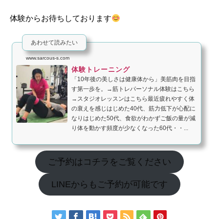
体験からお待ちしております
あわせて読みたい
www.sarcous-s.com
体験トレーニング
「10年後の美しさは健康体から」美筋肉を目指
す第一歩を。→筋トレパーソナル体験はこちら
→スタジオレッスンはこちら最近疲れやすく体
の衰えを感じはじめた40代、筋力低下が心配に
なりはじめた50代、食欲がわかずご飯の量が減
り体を動かす頻度が少なくなった60代・・...
ご予約はコチラをご覧ください
LINEからもご予約が可能です