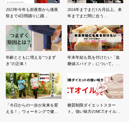
2023年今年も前夜祭から後夜
2024年までまだ1カ月以上。来
祭まで4日間踊りに踊…
年までまだ間に合う…
年齢とともに増える“つまず
年末年始も気を付けたい「血
き”の正体！
糖値スパイク」について。…
「今日からの一歩が未来を変
糖質制限ダイエットスター
える！」ウォーキングで健…
ト。強い味方のMCTオイル…