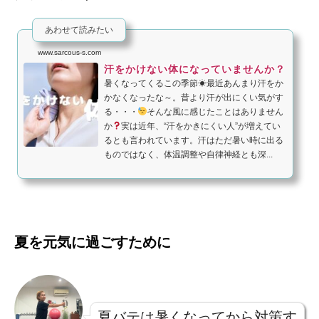
あわせて読みたい
www.sarcous-s.com
汗をかけない体になっていませんか？
暑くなってくるこの季節☀最近あんまり汗をか
かなくなったな～。昔より汗が出にくい気がす
る・・・
そんな風に感じたことはありません
か
実は近年、“汗をかきにくい人”が増えてい
るとも言われています。汗はただ暑い時に出る
ものではなく、体温調整や自律神経とも深...
夏を元気に過ごすために
夏バテは暑くなってから対策す