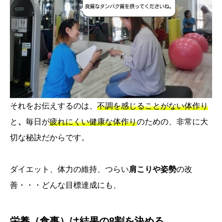
それをお伝えするのは、
不調を感じることがない体作り
と
、
毎日が
疲れにくい健康な体作り
のための、非常に大
切な秘訣だからです。
ダイエット、体力の維持、つらい
肩こりや姿勢
の改
善・・・どんな目標達成にも、
栄養（食事）は結果の8割を決める