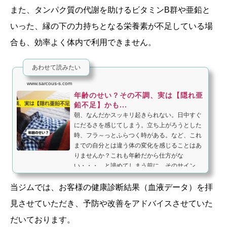
また、タンパク質の代謝を助けるビタミンB群や亜鉛と
いった、縁の下の力持ちとなる栄養素が不足している場
合も、効率よく体内で利用できません。
あわせて読みたい
www.sarcous-s.com
年齢のせい？その不調、実は【隠れ亜
鉛不足】かも...
朝、なんだかスッキリ起きられない。日中すぐ
にだるさを感じてしまう。立ち上がろうとした
時、フラ～っとふらつく時がある。など、これ
までの自分とは違う体の変化を感じることはあ
りませんか？これも年齢だから仕方がな
い・・・。と諦めてしまう前に、そのサイン
が...
当ジムでは、お客様の健康診断結果（血液データ）を拝
見させていただき、予防や改善をアドバイスさせていた
だいております。