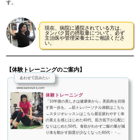
す。
現在、病院に通院されている方は、
タンパク質の摂取量について、必ず
主治医や管理栄養士にご相談くださ
い。
【体験トレーニングのご案内】
あわせて読みたい
www.sarcous-s.com
体験トレーニング
「10年後の美しさは健康体から」美筋肉を目指
す第一歩を。→筋トレパーソナル体験はこちら
→スタジオレッスンはこちら最近疲れやすく体
の衰えを感じはじめた40代、筋力低下が心配に
なりはじめた50代、食欲がわかずご飯の量が減
り体を動かす頻度が少なくなった60代・・...