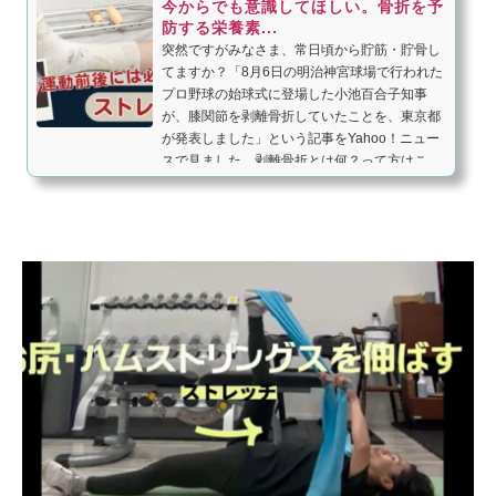
今からでも意識してほしい。骨折を予
防する栄養素...
突然ですがみなさま、常日頃から貯筋・貯骨し
てますか？「8月6日の明治神宮球場で行われた
プロ野球の始球式に登場した小池百合子知事
が、膝関節を剥離骨折していたことを、東京都
が発表しました」という記事をYahoo！ニュー
スで見ました。剥離骨折とは何？って方はこ...