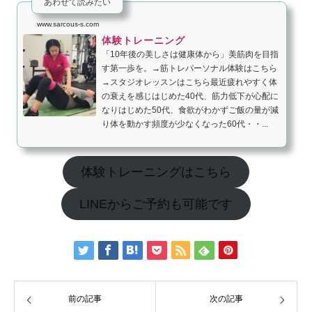
あわせて読みたい
www.sarcous-s.com
体験トレーニング
「10年後の美しさは健康体から」美筋肉を目指
す第一歩を。→筋トレパーソナル体験はこちら
→スタジオレッスンはこちら最近疲れやすく体
の衰えを感じはじめた40代、筋力低下が心配に
なりはじめた50代、食欲がわかずご飯の量が減
り体を動かす頻度が少なくなった60代・・...
体験トレーニングはこちら
LINEからご予約も可能です
前の記事
次の記事